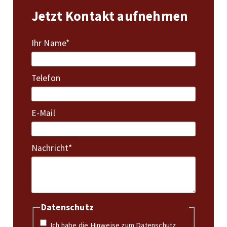
Jetzt Kontakt aufnehmen
Pflichtfeld
Ihr Name
*
Telefon
E-Mail
Pflichtfeld
Nachricht
*
Datenschutz
Ich habe die Hinweise zum
Datenschutz